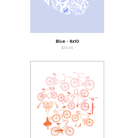
Blue - 8x10
$
20.00